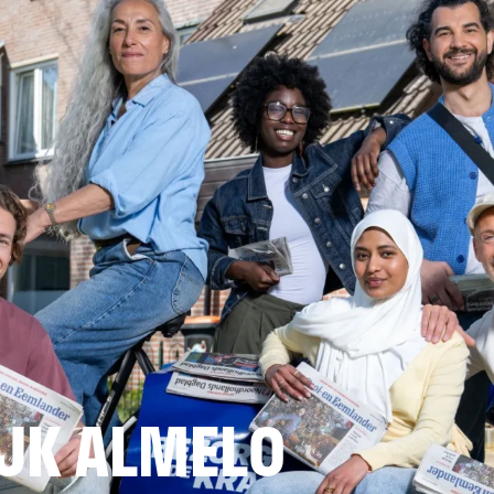
JK ALMELO