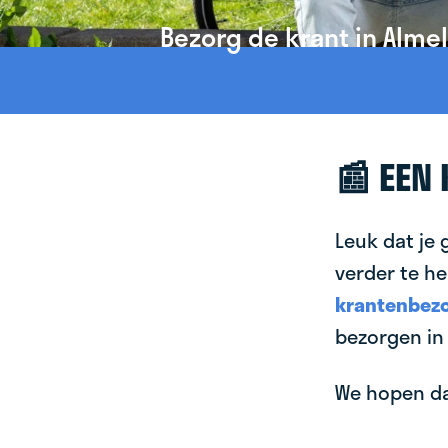
Bezorg de krant in Almel
📰 EEN
Leuk dat je 
verder te he
krantenbezo
bezorgen in 
We hopen dat