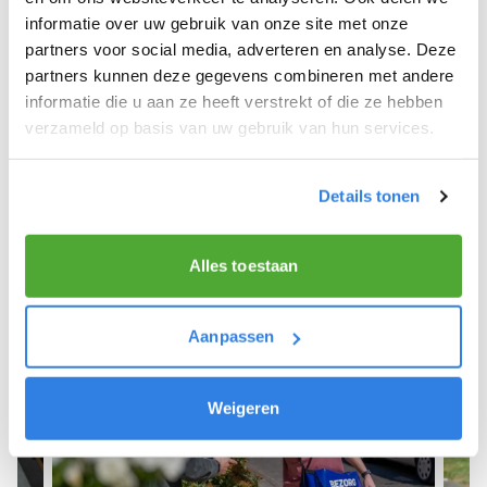
informatie over uw gebruik van onze site met onze
We hope you can get started soon and wish you
partners voor social media, adverteren en analyse. Deze
the best of luck! 🚴‍♂️💨
partners kunnen deze gegevens combineren met andere
informatie die u aan ze heeft verstrekt of die ze hebben
verzameld op basis van uw gebruik van hun services.
Sign up as a newspaper deliverer!
Details tonen
Alles toestaan
Aanpassen
Weigeren