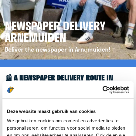
NEWSPAPER DELIVERY
ARNEMUIDEN
Deliver the newspaper in Arnemuiden!
📰 A NEWSPAPER DELIVERY ROUTE IN
ARNEMUIDEN
Great to see you're interested in a newspaper
delivery route in Arnemuiden! To assist you further,
Deze website maakt gebruik van cookies
we’d like to refer you to the
krantenbezorgen.nl
We gebruiken cookies om content en advertenties te
website. There, you can easily sign up to deliver
personaliseren, om functies voor social media te bieden
newspapers in Arnemuiden.
en om ons websiteverkeer te analyseren. Ook delen we