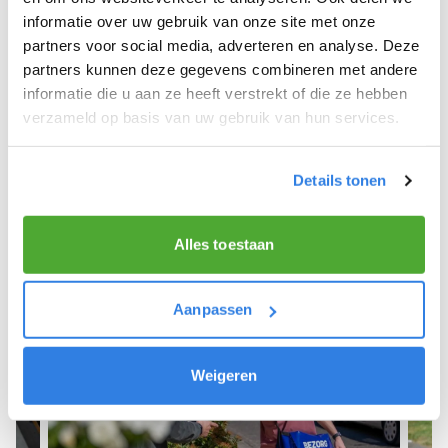
informatie over uw gebruik van onze site met onze
We hope you can get started soon and wish you
partners voor social media, adverteren en analyse. Deze
the best of luck! 🚴‍♂️💨
partners kunnen deze gegevens combineren met andere
informatie die u aan ze heeft verstrekt of die ze hebben
verzameld op basis van uw gebruik van hun services.
Sign up as a newspaper deliverer!
Details tonen
Alles toestaan
Aanpassen
Weigeren