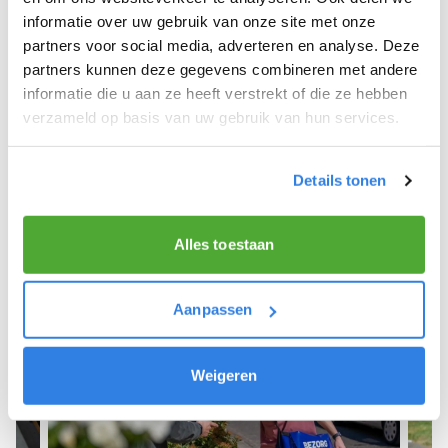
informatie over uw gebruik van onze site met onze
We hope you can get started soon and wish you
partners voor social media, adverteren en analyse. Deze
the best of luck! 🚴‍♂️💨
partners kunnen deze gegevens combineren met andere
informatie die u aan ze heeft verstrekt of die ze hebben
verzameld op basis van uw gebruik van hun services.
Sign up as a newspaper deliverer!
Details tonen
Alles toestaan
Aanpassen
Weigeren