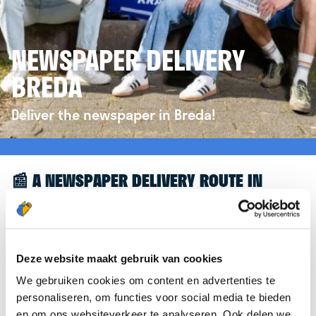
NEWSPAPER DELIVERY
BREDA
Deliver the newspaper in Breda!
📰 A NEWSPAPER DELIVERY ROUTE IN
BREDA
Great to see you're interested in a newspaper
delivery route in Breda! To assist you further, we’d
Deze website maakt gebruik van cookies
like to refer you to the
krantenbezorgen.nl
We gebruiken cookies om content en advertenties te
website. There, you can easily sign up to deliver
personaliseren, om functies voor social media te bieden
newspapers in Breda.
en om ons websiteverkeer te analyseren. Ook delen we