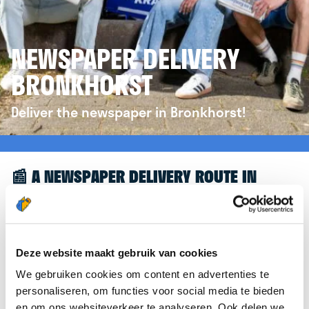
NEWSPAPER DELIVERY
BRONKHORST
Deliver the newspaper in Bronkhorst!
📰 A NEWSPAPER DELIVERY ROUTE IN
BRONKHORST
Great to see you're interested in a newspaper
delivery route in Bronkhorst! To assist you further,
Deze website maakt gebruik van cookies
we’d like to refer you to the
krantenbezorgen.nl
We gebruiken cookies om content en advertenties te
website. There, you can easily sign up to deliver
personaliseren, om functies voor social media te bieden
newspapers in Bronkhorst.
en om ons websiteverkeer te analyseren. Ook delen we