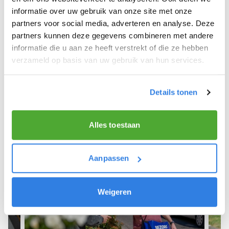
informatie over uw gebruik van onze site met onze
We hope you can get started soon and wish you
partners voor social media, adverteren en analyse. Deze
the best of luck! 🚴‍♂️💨
partners kunnen deze gegevens combineren met andere
informatie die u aan ze heeft verstrekt of die ze hebben
verzameld op basis van uw gebruik van hun services.
Sign up as a newspaper deliverer!
Details tonen
Alles toestaan
Aanpassen
Weigeren