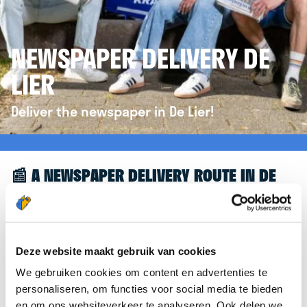
NEWSPAPER DELIVERY DE
LIER
Deliver the newspaper in De Lier!
📰 A NEWSPAPER DELIVERY ROUTE IN DE
LIER
Great to see you're interested in a newspaper
delivery route in De Lier! To assist you further, we’d
Deze website maakt gebruik van cookies
like to refer you to the
krantenbezorgen.nl
We gebruiken cookies om content en advertenties te
website. There, you can easily sign up to deliver
personaliseren, om functies voor social media te bieden
newspapers in De Lier.
en om ons websiteverkeer te analyseren. Ook delen we