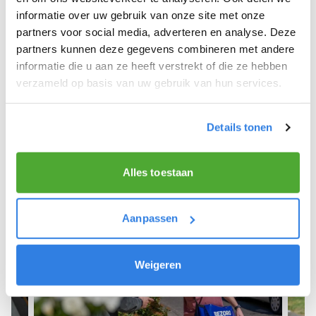
informatie over uw gebruik van onze site met onze
We hope you can get started soon and wish you
partners voor social media, adverteren en analyse. Deze
the best of luck! 🚴‍♂️💨
partners kunnen deze gegevens combineren met andere
informatie die u aan ze heeft verstrekt of die ze hebben
verzameld op basis van uw gebruik van hun services.
Sign up as a newspaper deliverer!
Details tonen
Alles toestaan
Aanpassen
Weigeren