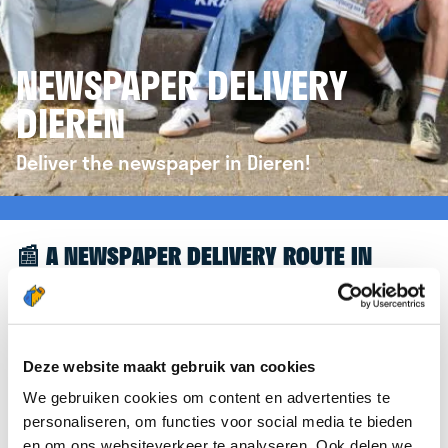
NEWSPAPER DELIVERY
DIEREN
Deliver the newspaper in Dieren!
📰 A NEWSPAPER DELIVERY ROUTE IN
DIEREN
Great to see you're interested in a newspaper
delivery route in Dieren! To assist you further, we’d
Deze website maakt gebruik van cookies
like to refer you to the
krantenbezorgen.nl
We gebruiken cookies om content en advertenties te
website. There, you can easily sign up to deliver
personaliseren, om functies voor social media te bieden
newspapers in Dieren.
en om ons websiteverkeer te analyseren. Ook delen we