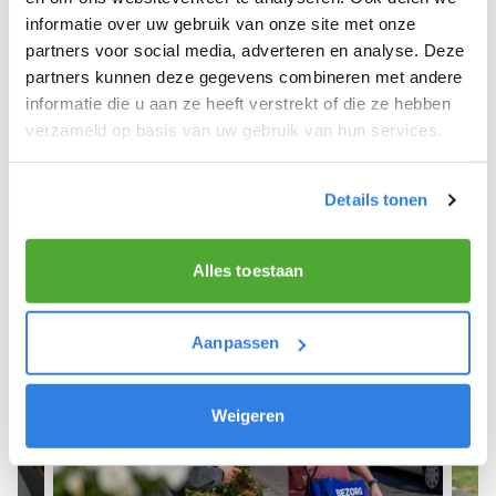
informatie over uw gebruik van onze site met onze
We hope you can get started soon and wish you
partners voor social media, adverteren en analyse. Deze
the best of luck! 🚴‍♂️💨
partners kunnen deze gegevens combineren met andere
informatie die u aan ze heeft verstrekt of die ze hebben
verzameld op basis van uw gebruik van hun services.
Sign up as a newspaper deliverer!
Details tonen
Alles toestaan
Aanpassen
Weigeren