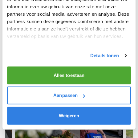
informatie over uw gebruik van onze site met onze
We hope you can get started soon and wish you
partners voor social media, adverteren en analyse. Deze
the best of luck! 🚴‍♂️💨
partners kunnen deze gegevens combineren met andere
informatie die u aan ze heeft verstrekt of die ze hebben
verzameld op basis van uw gebruik van hun services.
Sign up as a newspaper deliverer!
Details tonen
Alles toestaan
Aanpassen
Weigeren