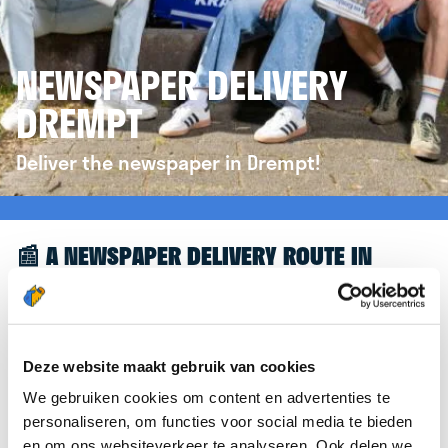
NEWSPAPER DELIVERY
DREMPT
Deliver the newspaper in Drempt!
📰 A NEWSPAPER DELIVERY ROUTE IN
DREMPT
Great to see you're interested in a newspaper
delivery route in Drempt! To assist you further, we’d
Deze website maakt gebruik van cookies
like to refer you to the
krantenbezorgen.nl
We gebruiken cookies om content en advertenties te
website. There, you can easily sign up to deliver
personaliseren, om functies voor social media te bieden
newspapers in Drempt.
en om ons websiteverkeer te analyseren. Ook delen we