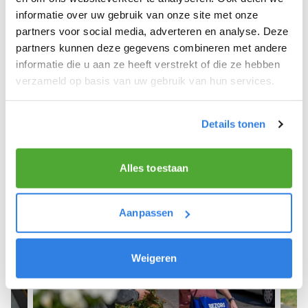
informatie over uw gebruik van onze site met onze
We hope you can get started soon and wish you
partners voor social media, adverteren en analyse. Deze
the best of luck! 🚴‍♂️💨
partners kunnen deze gegevens combineren met andere
informatie die u aan ze heeft verstrekt of die ze hebben
verzameld op basis van uw gebruik van hun services.
Sign up as a newspaper deliverer!
Details tonen
Alles toestaan
Aanpassen
Weigeren