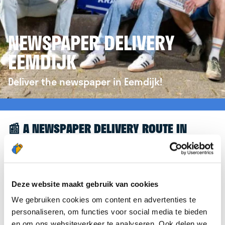
NEWSPAPER DELIVERY
EEMDIJK
Deliver the newspaper in Eemdijk!
📰 A NEWSPAPER DELIVERY ROUTE IN
EEMDIJK
Great to see you're interested in a newspaper
delivery route in Eemdijk! To assist you further,
Deze website maakt gebruik van cookies
we’d like to refer you to the
krantenbezorgen.nl
We gebruiken cookies om content en advertenties te
website. There, you can easily sign up to deliver
personaliseren, om functies voor social media te bieden
newspapers in Eemdijk.
en om ons websiteverkeer te analyseren. Ook delen we