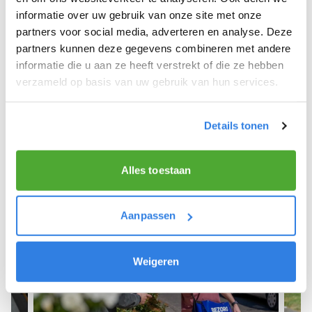
informatie over uw gebruik van onze site met onze
We hope you can get started soon and wish you
partners voor social media, adverteren en analyse. Deze
the best of luck! 🚴‍♂️💨
partners kunnen deze gegevens combineren met andere
informatie die u aan ze heeft verstrekt of die ze hebben
verzameld op basis van uw gebruik van hun services.
Sign up as a newspaper deliverer!
Details tonen
Alles toestaan
Aanpassen
Weigeren