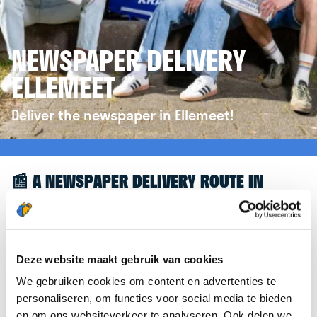
NEWSPAPER DELIVERY
ELLEMEET
Deliver the newspaper in Ellemeet!
📰 A NEWSPAPER DELIVERY ROUTE IN
ELLEMEET
Great to see you're interested in a newspaper
delivery route in Ellemeet! To assist you further,
Deze website maakt gebruik van cookies
we’d like to refer you to the
krantenbezorgen.nl
We gebruiken cookies om content en advertenties te
website. There, you can easily sign up to deliver
personaliseren, om functies voor social media te bieden
newspapers in Ellemeet.
en om ons websiteverkeer te analyseren. Ook delen we