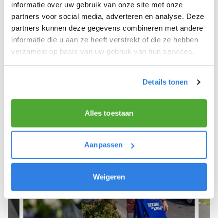
We hope you can get started soon and wish you
informatie over uw gebruik van onze site met onze
the best of luck! 🚴‍♂️💨
partners voor social media, adverteren en analyse. Deze
partners kunnen deze gegevens combineren met andere
informatie die u aan ze heeft verstrekt of die ze hebben
verzameld op basis van uw gebruik van hun services.
Sign up as a newspaper deliverer!
Details tonen
Alles toestaan
Aanpassen
Weigeren