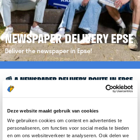
NEWSPAPER DELIVERY EPSE
Deliver the newspaper in Epse!
📰 A NEWSPAPER DELIVERY ROUTE IN EPSE
Great to see you're interested in a newspaper
delivery route in Epse! To assist you further, we’d
like to refer you to the
krantenbezorgen.nl
Deze website maakt gebruik van cookies
website. There, you can easily sign up to deliver
We gebruiken cookies om content en advertenties te
newspapers in Epse.
personaliseren, om functies voor social media te bieden
en om ons websiteverkeer te analyseren. Ook delen we