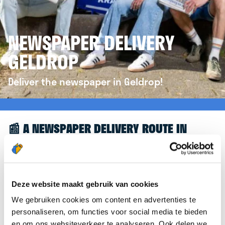
NEWSPAPER DELIVERY
GELDROP
Deliver the newspaper in Geldrop!
📰 A NEWSPAPER DELIVERY ROUTE IN
GELDROP
Great to see you're interested in a newspaper
delivery route in Geldrop! To assist you further,
Deze website maakt gebruik van cookies
we’d like to refer you to the
krantenbezorgen.nl
We gebruiken cookies om content en advertenties te
website. There, you can easily sign up to deliver
personaliseren, om functies voor social media te bieden
newspapers in Geldrop.
en om ons websiteverkeer te analyseren. Ook delen we