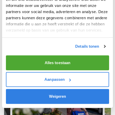
informatie over uw gebruik van onze site met onze
We hope you can get started soon and wish you
partners voor social media, adverteren en analyse. Deze
the best of luck! 🚴‍♂️💨
partners kunnen deze gegevens combineren met andere
informatie die u aan ze heeft verstrekt of die ze hebben
verzameld op basis van uw gebruik van hun services.
Sign up as a newspaper deliverer!
Details tonen
Alles toestaan
Aanpassen
Weigeren