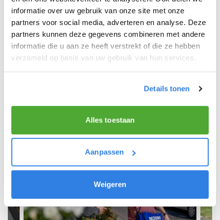
informatie over uw gebruik van onze site met onze
We hope you can get started soon and wish you
partners voor social media, adverteren en analyse. Deze
the best of luck! 🚴‍♂️💨
partners kunnen deze gegevens combineren met andere
informatie die u aan ze heeft verstrekt of die ze hebben
verzameld op basis van uw gebruik van hun services.
Sign up as a newspaper deliverer!
Details tonen
Alles toestaan
Aanpassen
Weigeren