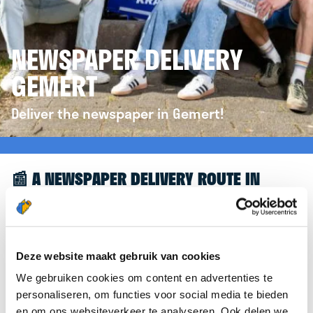
NEWSPAPER DELIVERY
GEMERT
Deliver the newspaper in Gemert!
📰 A NEWSPAPER DELIVERY ROUTE IN
GEMERT
Great to see you're interested in a newspaper
delivery route in Gemert! To assist you further, we’d
Deze website maakt gebruik van cookies
like to refer you to the
krantenbezorgen.nl
We gebruiken cookies om content en advertenties te
website. There, you can easily sign up to deliver
personaliseren, om functies voor social media te bieden
newspapers in Gemert.
en om ons websiteverkeer te analyseren. Ook delen we