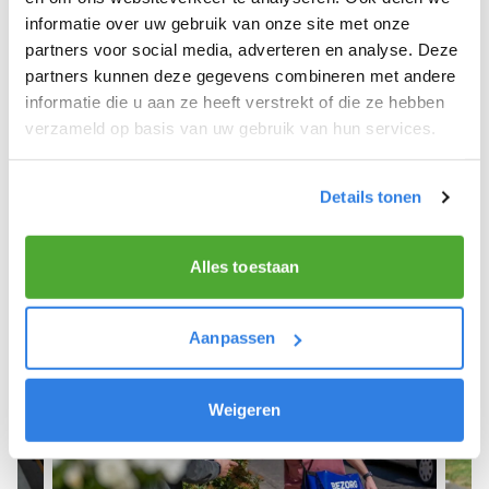
informatie over uw gebruik van onze site met onze
We hope you can get started soon and wish you
partners voor social media, adverteren en analyse. Deze
the best of luck! 🚴‍♂️💨
partners kunnen deze gegevens combineren met andere
informatie die u aan ze heeft verstrekt of die ze hebben
verzameld op basis van uw gebruik van hun services.
Sign up as a newspaper deliverer!
Details tonen
Alles toestaan
Aanpassen
Weigeren