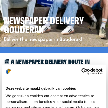
NEWSPAPER DELIVERY
GOUDERAK
Deliver the newspaper in Gouderak!
📰 A NEWSPAPER DELIVERY ROUTE IN
GOUDERAK
Great to see you're interested in a newspaper
delivery route in Gouderak! To assist you further,
Deze website maakt gebruik van cookies
we’d like to refer you to the
krantenbezorgen.nl
We gebruiken cookies om content en advertenties te
website. There, you can easily sign up to deliver
personaliseren, om functies voor social media te bieden
newspapers in Gouderak.
en om ons websiteverkeer te analyseren. Ook delen we