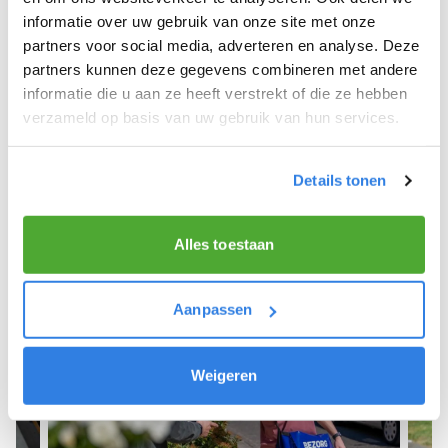
informatie over uw gebruik van onze site met onze
We hope you can get started soon and wish you
partners voor social media, adverteren en analyse. Deze
the best of luck! 🚴‍♂️💨
partners kunnen deze gegevens combineren met andere
informatie die u aan ze heeft verstrekt of die ze hebben
verzameld op basis van uw gebruik van hun services.
Sign up as a newspaper deliverer!
Details tonen
Alles toestaan
Aanpassen
Weigeren