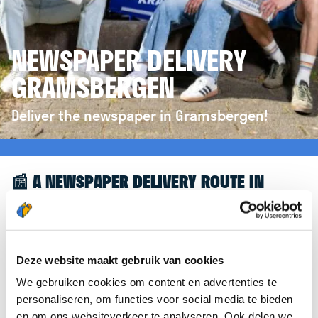
NEWSPAPER DELIVERY
GRAMSBERGEN
Deliver the newspaper in Gramsbergen!
📰 A NEWSPAPER DELIVERY ROUTE IN
GRAMSBERGEN
Great to see you're interested in a newspaper
delivery route in Gramsbergen! To assist you
Deze website maakt gebruik van cookies
further, we’d like to refer you to the
We gebruiken cookies om content en advertenties te
krantenbezorgen.nl
website. There, you can easily
personaliseren, om functies voor social media te bieden
sign up to deliver newspapers in Gramsbergen.
en om ons websiteverkeer te analyseren. Ook delen we