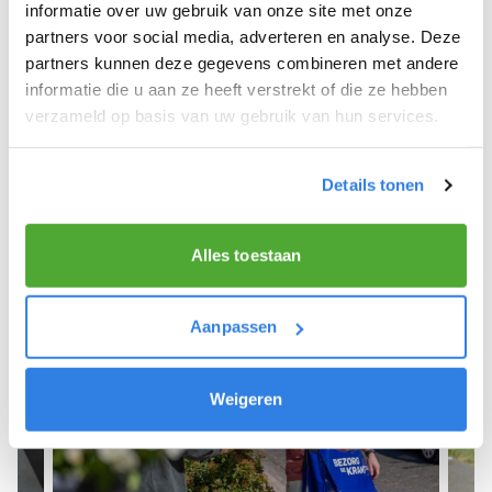
We hope you can get started soon and wish you
informatie over uw gebruik van onze site met onze
the best of luck! 🚴‍♂️💨
partners voor social media, adverteren en analyse. Deze
partners kunnen deze gegevens combineren met andere
informatie die u aan ze heeft verstrekt of die ze hebben
verzameld op basis van uw gebruik van hun services.
Sign up as a newspaper deliverer!
Details tonen
Alles toestaan
Aanpassen
Weigeren