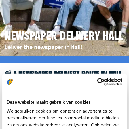
NEWSPAPER DELIVERY HALL
Deliver the newspaper in Hall!
📰 A NEWSPAPER DELIVERY ROUTE IN HALL
Great to see you're interested in a newspaper
delivery route in Hall! To assist you further, we’d like
to refer you to the
krantenbezorgen.nl
website.
Deze website maakt gebruik van cookies
There, you can easily sign up to deliver
We gebruiken cookies om content en advertenties te
newspapers in Hall.
personaliseren, om functies voor social media te bieden
en om ons websiteverkeer te analyseren. Ook delen we