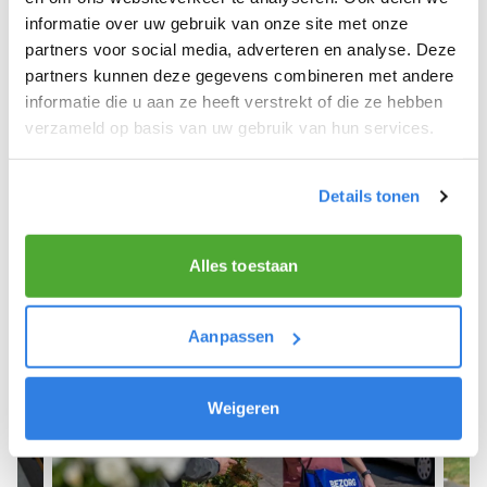
informatie over uw gebruik van onze site met onze
We hope you can get started soon and wish you
partners voor social media, adverteren en analyse. Deze
the best of luck! 🚴‍♂️💨
partners kunnen deze gegevens combineren met andere
informatie die u aan ze heeft verstrekt of die ze hebben
verzameld op basis van uw gebruik van hun services.
Sign up as a newspaper deliverer!
Details tonen
Alles toestaan
Aanpassen
Weigeren