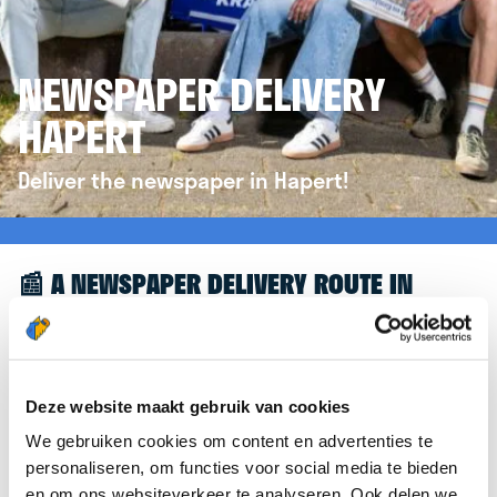
NEWSPAPER DELIVERY
HAPERT
Deliver the newspaper in Hapert!
📰 A NEWSPAPER DELIVERY ROUTE IN
HAPERT
Great to see you're interested in a newspaper
delivery route in Hapert! To assist you further, we’d
Deze website maakt gebruik van cookies
like to refer you to the
krantenbezorgen.nl
We gebruiken cookies om content en advertenties te
website. There, you can easily sign up to deliver
personaliseren, om functies voor social media te bieden
newspapers in Hapert.
en om ons websiteverkeer te analyseren. Ook delen we