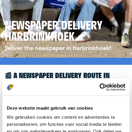
NEWSPAPER DELIVERY
HARBRINKHOEK
Deliver the newspaper in Harbrinkhoek!
📰 A NEWSPAPER DELIVERY ROUTE IN
HARBRINKHOEK
Great to see you're interested in a newspaper
delivery route in Harbrinkhoek! To assist you
Deze website maakt gebruik van cookies
further, we’d like to refer you to the
We gebruiken cookies om content en advertenties te
krantenbezorgen.nl
website. There, you can easily
personaliseren, om functies voor social media te bieden
sign up to deliver newspapers in Harbrinkhoek.
en om ons websiteverkeer te analyseren. Ook delen we