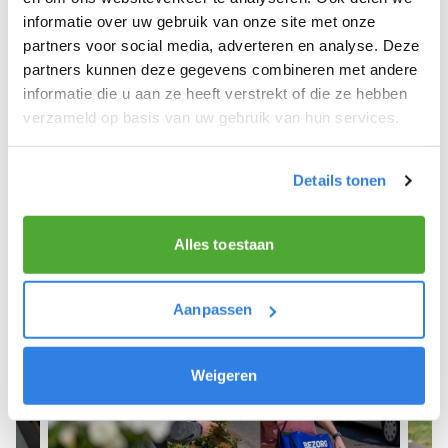
informatie over uw gebruik van onze site met onze
We hope you can get started soon and wish you
partners voor social media, adverteren en analyse. Deze
the best of luck! 🚴‍♂️💨
partners kunnen deze gegevens combineren met andere
informatie die u aan ze heeft verstrekt of die ze hebben
verzameld op basis van uw gebruik van hun services.
Sign up as a newspaper deliverer!
Details tonen
Alles toestaan
Aanpassen
Weigeren