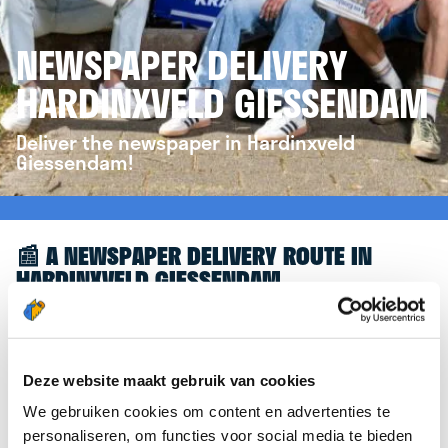
NEWSPAPER DELIVERY
HARDINXVELD GIESSENDAM
Deliver the newspaper in Hardinxveld
Giessendam!
📰 A NEWSPAPER DELIVERY ROUTE IN
HARDINXVELD GIESSENDAM
Great to see you're interested in a newspaper
delivery route in Hardinxveld Giessendam! To assist
you further, we’d like to refer you to the
Deze website maakt gebruik van cookies
krantenbezorgen.nl
website. There, you can easily
We gebruiken cookies om content en advertenties te
sign up to deliver newspapers in Hardinxveld
personaliseren, om functies voor social media te bieden