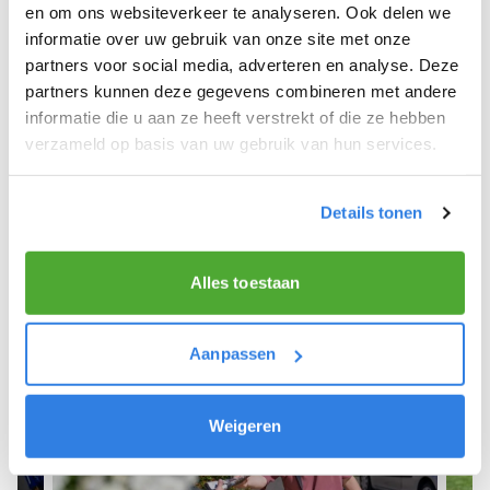
Giessendam.
en om ons websiteverkeer te analyseren. Ook delen we
informatie over uw gebruik van onze site met onze
We hope you can get started soon and wish you
partners voor social media, adverteren en analyse. Deze
the best of luck! 🚴‍♂️💨
partners kunnen deze gegevens combineren met andere
informatie die u aan ze heeft verstrekt of die ze hebben
verzameld op basis van uw gebruik van hun services.
Sign up as a newspaper deliverer!
Details tonen
Alles toestaan
Aanpassen
Weigeren