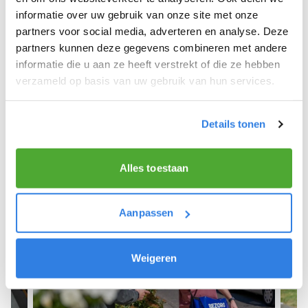
informatie over uw gebruik van onze site met onze
We hope you can get started soon and wish you
partners voor social media, adverteren en analyse. Deze
the best of luck! 🚴‍♂️💨
partners kunnen deze gegevens combineren met andere
informatie die u aan ze heeft verstrekt of die ze hebben
verzameld op basis van uw gebruik van hun services.
Sign up as a newspaper deliverer!
Details tonen
Alles toestaan
Aanpassen
Weigeren