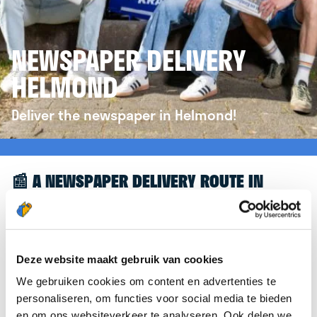
NEWSPAPER DELIVERY
HELMOND
Deliver the newspaper in Helmond!
📰 A NEWSPAPER DELIVERY ROUTE IN
HELMOND
Great to see you're interested in a newspaper
delivery route in Helmond! To assist you further,
Deze website maakt gebruik van cookies
we’d like to refer you to the
krantenbezorgen.nl
We gebruiken cookies om content en advertenties te
website. There, you can easily sign up to deliver
personaliseren, om functies voor social media te bieden
newspapers in Helmond.
en om ons websiteverkeer te analyseren. Ook delen we