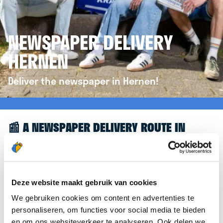
NEWSPAPER DELIVERY
HERNEN
Deliver the newspaper in Hernen!
📰 A NEWSPAPER DELIVERY ROUTE IN
HERNEN
Great to see you're interested in a newspaper
delivery route in Hernen! To assist you further, we’d
Deze website maakt gebruik van cookies
like to refer you to the
krantenbezorgen.nl
We gebruiken cookies om content en advertenties te
website. There, you can easily sign up to deliver
personaliseren, om functies voor social media te bieden
newspapers in Hernen.
en om ons websiteverkeer te analyseren. Ook delen we