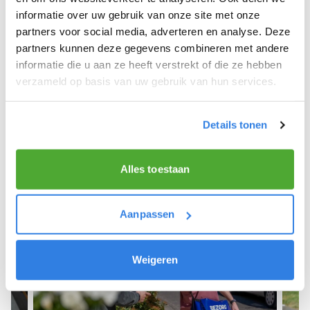
informatie over uw gebruik van onze site met onze
We hope you can get started soon and wish you
partners voor social media, adverteren en analyse. Deze
the best of luck! 🚴‍♂️💨
partners kunnen deze gegevens combineren met andere
informatie die u aan ze heeft verstrekt of die ze hebben
verzameld op basis van uw gebruik van hun services.
Sign up as a newspaper deliverer!
Details tonen
Alles toestaan
Aanpassen
Weigeren