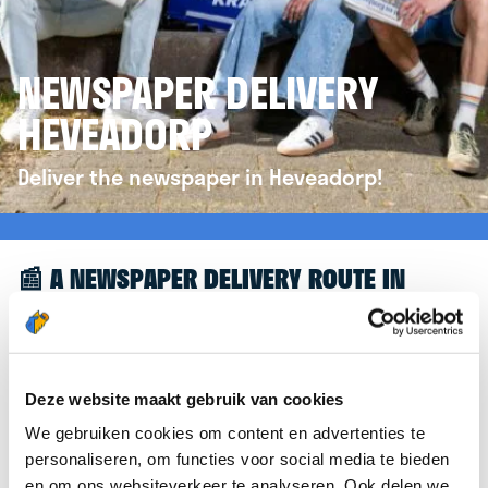
NEWSPAPER DELIVERY
HEVEADORP
Deliver the newspaper in Heveadorp!
📰 A NEWSPAPER DELIVERY ROUTE IN
HEVEADORP
Great to see you're interested in a newspaper
delivery route in Heveadorp! To assist you further,
Deze website maakt gebruik van cookies
we’d like to refer you to the
krantenbezorgen.nl
We gebruiken cookies om content en advertenties te
website. There, you can easily sign up to deliver
personaliseren, om functies voor social media te bieden
newspapers in Heveadorp.
en om ons websiteverkeer te analyseren. Ook delen we