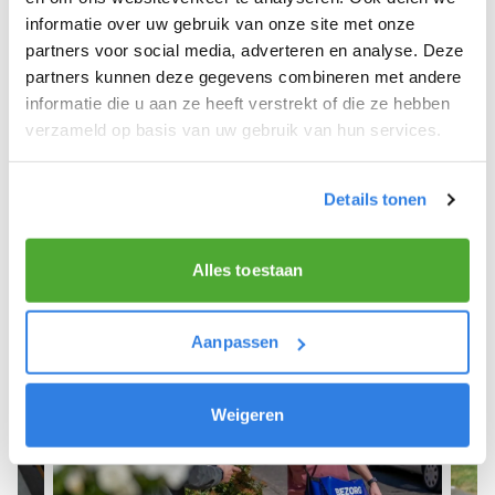
informatie over uw gebruik van onze site met onze
We hope you can get started soon and wish you
partners voor social media, adverteren en analyse. Deze
the best of luck! 🚴‍♂️💨
partners kunnen deze gegevens combineren met andere
informatie die u aan ze heeft verstrekt of die ze hebben
verzameld op basis van uw gebruik van hun services.
Sign up as a newspaper deliverer!
Details tonen
Alles toestaan
Aanpassen
Weigeren