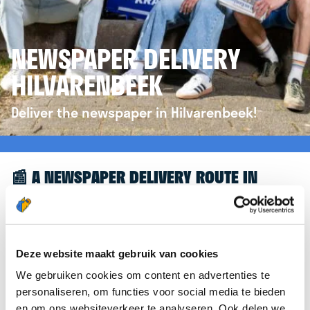
NEWSPAPER DELIVERY
HILVARENBEEK
Deliver the newspaper in Hilvarenbeek!
📰 A NEWSPAPER DELIVERY ROUTE IN
HILVARENBEEK
Great to see you're interested in a newspaper
delivery route in Hilvarenbeek! To assist you
Deze website maakt gebruik van cookies
further, we’d like to refer you to the
We gebruiken cookies om content en advertenties te
krantenbezorgen.nl
website. There, you can easily
personaliseren, om functies voor social media te bieden
sign up to deliver newspapers in Hilvarenbeek.
en om ons websiteverkeer te analyseren. Ook delen we