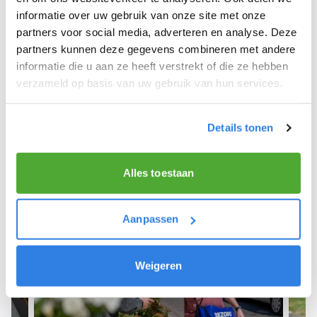
informatie over uw gebruik van onze site met onze
We hope you can get started soon and wish you
partners voor social media, adverteren en analyse. Deze
the best of luck! 🚴‍♂️💨
partners kunnen deze gegevens combineren met andere
informatie die u aan ze heeft verstrekt of die ze hebben
verzameld op basis van uw gebruik van hun services.
Sign up as a newspaper deliverer!
Details tonen
Alles toestaan
Aanpassen
Weigeren