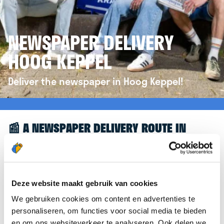
NEWSPAPER DELIVERY
HOOG KEPPEL
Deliver the newspaper in Hoog Keppel!
📰 A NEWSPAPER DELIVERY ROUTE IN
HOOG KEPPEL
Great to see you're interested in a newspaper
delivery route in Hoog Keppel! To assist you further,
Deze website maakt gebruik van cookies
we’d like to refer you to the
krantenbezorgen.nl
We gebruiken cookies om content en advertenties te
website. There, you can easily sign up to deliver
personaliseren, om functies voor social media te bieden
newspapers in Hoog Keppel.
en om ons websiteverkeer te analyseren. Ook delen we