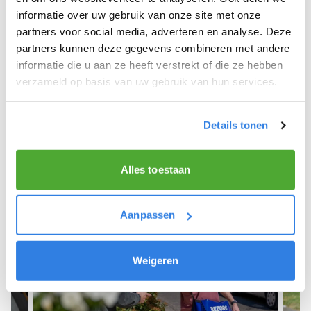
informatie over uw gebruik van onze site met onze
We hope you can get started soon and wish you
partners voor social media, adverteren en analyse. Deze
the best of luck! 🚴‍♂️💨
partners kunnen deze gegevens combineren met andere
informatie die u aan ze heeft verstrekt of die ze hebben
verzameld op basis van uw gebruik van hun services.
Sign up as a newspaper deliverer!
Details tonen
Alles toestaan
Aanpassen
Weigeren