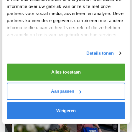
informatie over uw gebruik van onze site met onze
We hope you can get started soon and wish you
partners voor social media, adverteren en analyse. Deze
the best of luck! 🚴‍♂️💨
partners kunnen deze gegevens combineren met andere
informatie die u aan ze heeft verstrekt of die ze hebben
verzameld op basis van uw gebruik van hun services.
Sign up as a newspaper deliverer!
Details tonen
Alles toestaan
Aanpassen
Weigeren