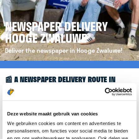
NEWSPAPER DELIVERY
HOOGE ZWALUWE
Deliver the newspaper in Hooge Zwaluwe!
📰 A NEWSPAPER DELIVERY ROUTE IN
HOOGE ZWALUWE
Great to see you're interested in a newspaper
delivery route in Hooge Zwaluwe! To assist you
Deze website maakt gebruik van cookies
further, we’d like to refer you to the
We gebruiken cookies om content en advertenties te
krantenbezorgen.nl
website. There, you can easily
personaliseren, om functies voor social media te bieden
sign up to deliver newspapers in Hooge Zwaluwe.
en om ons websiteverkeer te analyseren. Ook delen we