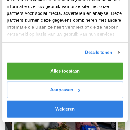
informatie over uw gebruik van onze site met onze
We hope you can get started soon and wish you
partners voor social media, adverteren en analyse. Deze
the best of luck! 🚴‍♂️💨
partners kunnen deze gegevens combineren met andere
informatie die u aan ze heeft verstrekt of die ze hebben
verzameld op basis van uw gebruik van hun services.
Sign up as a newspaper deliverer!
Details tonen
Alles toestaan
Aanpassen
Weigeren