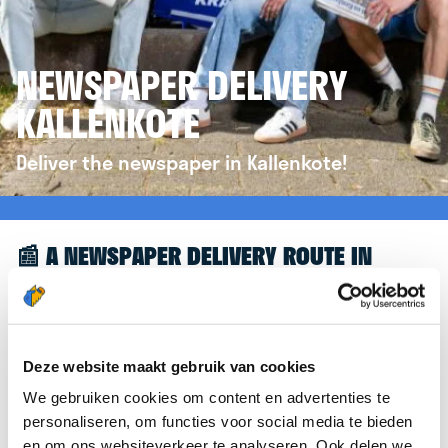
NEWSPAPER DELIVERY
KALLENKOTE
Deliver the newspaper in Kallenkote!
📰 A NEWSPAPER DELIVERY ROUTE IN
KALLENKOTE
Great to see you're interested in a newspaper
delivery route in Kallenkote! To assist you further,
Deze website maakt gebruik van cookies
we’d like to refer you to the
krantenbezorgen.nl
We gebruiken cookies om content en advertenties te
website. There, you can easily sign up to deliver
personaliseren, om functies voor social media te bieden
newspapers in Kallenkote.
en om ons websiteverkeer te analyseren. Ook delen we