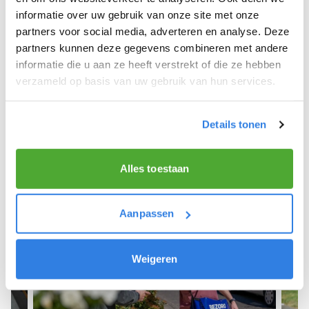
informatie over uw gebruik van onze site met onze
We hope you can get started soon and wish you
partners voor social media, adverteren en analyse. Deze
the best of luck! 🚴‍♂️💨
partners kunnen deze gegevens combineren met andere
informatie die u aan ze heeft verstrekt of die ze hebben
verzameld op basis van uw gebruik van hun services.
Sign up as a newspaper deliverer!
Details tonen
Alles toestaan
Aanpassen
Weigeren