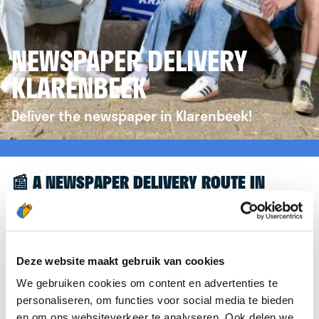
NEWSPAPER DELIVERY
KLARENBEEK
Deliver the newspaper in Klarenbeek!
📰 A NEWSPAPER DELIVERY ROUTE IN
KLARENBEEK
Great to see you're interested in a newspaper
delivery route in Klarenbeek! To assist you further,
Deze website maakt gebruik van cookies
we’d like to refer you to the
krantenbezorgen.nl
We gebruiken cookies om content en advertenties te
website. There, you can easily sign up to deliver
personaliseren, om functies voor social media te bieden
newspapers in Klarenbeek.
en om ons websiteverkeer te analyseren. Ook delen we