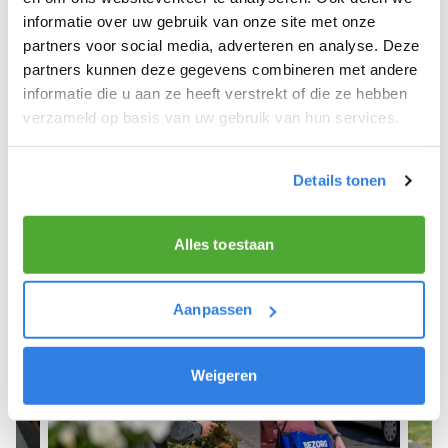
informatie over uw gebruik van onze site met onze
We hope you can get started soon and wish you
partners voor social media, adverteren en analyse. Deze
the best of luck! 🚴‍♂️💨
partners kunnen deze gegevens combineren met andere
informatie die u aan ze heeft verstrekt of die ze hebben
verzameld op basis van uw gebruik van hun services.
Sign up as a newspaper deliverer!
Details tonen
Alles toestaan
Aanpassen
Weigeren