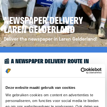
NEWSPAPER DELIVERY
LAREN GELDERLAND
Deliver the newspaper in Laren Gelderland!
📰 A NEWSPAPER DELIVERY ROUTE IN
LAREN GELDERLAND
Great to see you're interested in a newspaper
delivery route in Laren Gelderland! To assist you
Deze website maakt gebruik van cookies
further, we’d like to refer you to the
We gebruiken cookies om content en advertenties te
krantenbezorgen.nl
website. There, you can easily
personaliseren, om functies voor social media te bieden
sign up to deliver newspapers in Laren Gelderland.
en om ons websiteverkeer te analyseren. Ook delen we