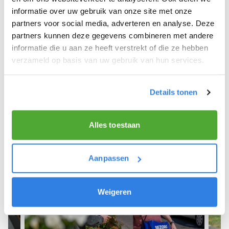
informatie over uw gebruik van onze site met onze
We hope you can get started soon and wish you
partners voor social media, adverteren en analyse. Deze
the best of luck! 🚴‍♂️💨
partners kunnen deze gegevens combineren met andere
informatie die u aan ze heeft verstrekt of die ze hebben
verzameld op basis van uw gebruik van hun services.
Sign up as a newspaper deliverer!
Details tonen
Alles toestaan
Aanpassen
Weigeren