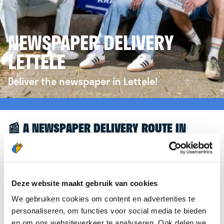
NEWSPAPER DELIVERY
LETTELE
Deliver the newspaper in Lettele!
📰 A NEWSPAPER DELIVERY ROUTE IN
LETTELE
Great to see you're interested in a newspaper
delivery route in Lettele! To assist you further, we’d
Deze website maakt gebruik van cookies
like to refer you to the
krantenbezorgen.nl
We gebruiken cookies om content en advertenties te
website. There, you can easily sign up to deliver
personaliseren, om functies voor social media te bieden
newspapers in Lettele.
en om ons websiteverkeer te analyseren. Ook delen we