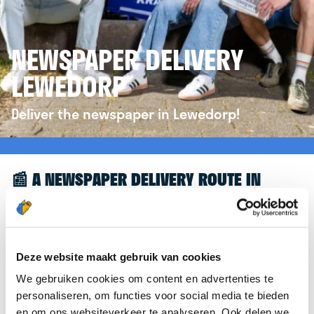
NEWSPAPER DELIVERY
LEWEDORP
Deliver the newspaper in Lewedorp!
📰 A NEWSPAPER DELIVERY ROUTE IN
LEWEDORP
Great to see you're interested in a newspaper
delivery route in Lewedorp! To assist you further,
Deze website maakt gebruik van cookies
we’d like to refer you to the
krantenbezorgen.nl
We gebruiken cookies om content en advertenties te
website. There, you can easily sign up to deliver
personaliseren, om functies voor social media te bieden
newspapers in Lewedorp.
en om ons websiteverkeer te analyseren. Ook delen we