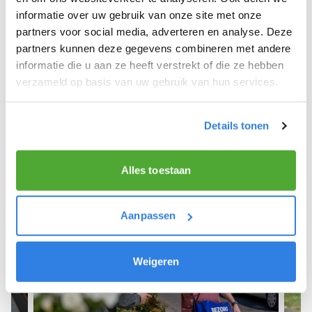
informatie over uw gebruik van onze site met onze
We hope you can get started soon and wish you
partners voor social media, adverteren en analyse. Deze
the best of luck! 🚴‍♂️💨
partners kunnen deze gegevens combineren met andere
informatie die u aan ze heeft verstrekt of die ze hebben
verzameld op basis van uw gebruik van hun services.
Sign up as a newspaper deliverer!
Details tonen
Alles toestaan
Aanpassen
Weigeren