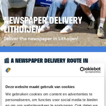
NEWSPAPER DELIVERY
LITHOIJEN
Deliver the newspaper in Lithoijen!
📰 A NEWSPAPER DELIVERY ROUTE IN
LITHOIJEN
Great to see you're interested in a newspaper
delivery route in Lithoijen! To assist you further,
Deze website maakt gebruik van cookies
we’d like to refer you to the
krantenbezorgen.nl
We gebruiken cookies om content en advertenties te
website. There, you can easily sign up to deliver
personaliseren, om functies voor social media te bieden
newspapers in Lithoijen.
en om ons websiteverkeer te analyseren. Ook delen we