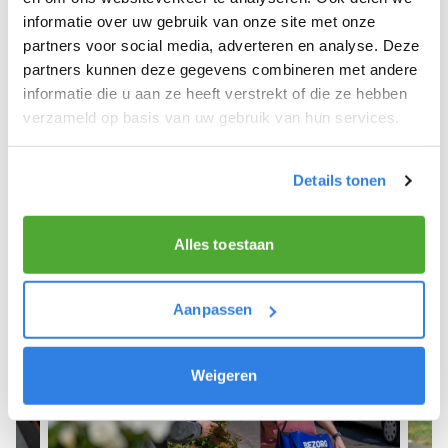
informatie over uw gebruik van onze site met onze
We hope you can get started soon and wish you
partners voor social media, adverteren en analyse. Deze
the best of luck! 🚴‍♂️💨
partners kunnen deze gegevens combineren met andere
informatie die u aan ze heeft verstrekt of die ze hebben
verzameld op basis van uw gebruik van hun services.
Sign up as a newspaper deliverer!
Details tonen
Alles toestaan
Aanpassen
Weigeren