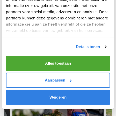
informatie over uw gebruik van onze site met onze
We hope you can get started soon and wish you
partners voor social media, adverteren en analyse. Deze
the best of luck! 🚴‍♂️💨
partners kunnen deze gegevens combineren met andere
informatie die u aan ze heeft verstrekt of die ze hebben
verzameld op basis van uw gebruik van hun services.
Sign up as a newspaper deliverer!
Details tonen
Alles toestaan
Aanpassen
Weigeren