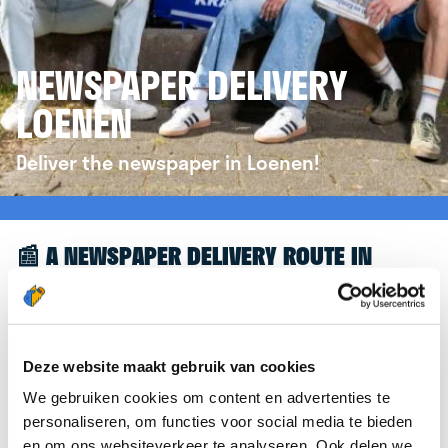
NEWSPAPER DELIVERY
LOENEN
Deliver the newspaper in Loenen!
📰 A NEWSPAPER DELIVERY ROUTE IN
LOENEN
Great to see you're interested in a newspaper
delivery route in Loenen! To assist you further, we’d
Deze website maakt gebruik van cookies
like to refer you to the
krantenbezorgen.nl
We gebruiken cookies om content en advertenties te
website. There, you can easily sign up to deliver
personaliseren, om functies voor social media te bieden
newspapers in Loenen.
en om ons websiteverkeer te analyseren. Ook delen we