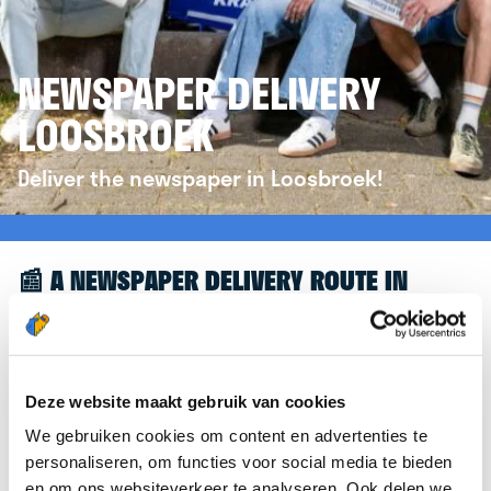
NEWSPAPER DELIVERY
LOOSBROEK
Deliver the newspaper in Loosbroek!
📰 A NEWSPAPER DELIVERY ROUTE IN
LOOSBROEK
Great to see you're interested in a newspaper
delivery route in Loosbroek! To assist you further,
Deze website maakt gebruik van cookies
we’d like to refer you to the
krantenbezorgen.nl
We gebruiken cookies om content en advertenties te
website. There, you can easily sign up to deliver
personaliseren, om functies voor social media te bieden
newspapers in Loosbroek.
en om ons websiteverkeer te analyseren. Ook delen we