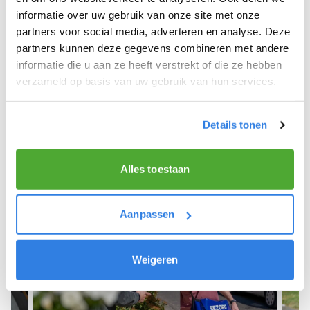
informatie over uw gebruik van onze site met onze
We hope you can get started soon and wish you
partners voor social media, adverteren en analyse. Deze
the best of luck! 🚴‍♂️💨
partners kunnen deze gegevens combineren met andere
informatie die u aan ze heeft verstrekt of die ze hebben
verzameld op basis van uw gebruik van hun services.
Sign up as a newspaper deliverer!
Details tonen
Alles toestaan
Aanpassen
Weigeren