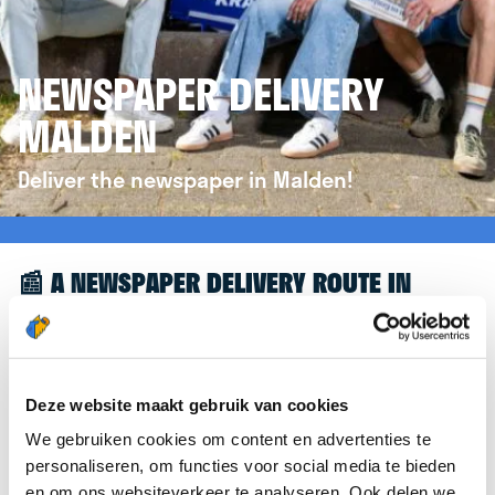
NEWSPAPER DELIVERY
MALDEN
Deliver the newspaper in Malden!
📰 A NEWSPAPER DELIVERY ROUTE IN
MALDEN
Great to see you're interested in a newspaper
delivery route in Malden! To assist you further, we’d
Deze website maakt gebruik van cookies
like to refer you to the
krantenbezorgen.nl
We gebruiken cookies om content en advertenties te
website. There, you can easily sign up to deliver
personaliseren, om functies voor social media te bieden
newspapers in Malden.
en om ons websiteverkeer te analyseren. Ook delen we