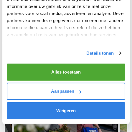
informatie over uw gebruik van onze site met onze
We hope you can get started soon and wish you
partners voor social media, adverteren en analyse. Deze
the best of luck! 🚴‍♂️💨
partners kunnen deze gegevens combineren met andere
informatie die u aan ze heeft verstrekt of die ze hebben
verzameld op basis van uw gebruik van hun services.
Sign up as a newspaper deliverer!
Details tonen
Alles toestaan
Aanpassen
Weigeren