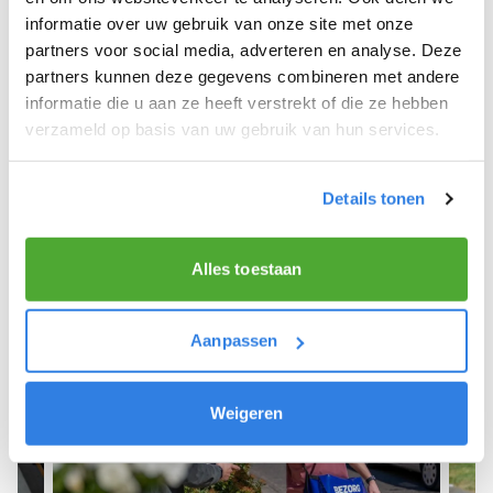
informatie over uw gebruik van onze site met onze
We hope you can get started soon and wish you
partners voor social media, adverteren en analyse. Deze
the best of luck! 🚴‍♂️💨
partners kunnen deze gegevens combineren met andere
informatie die u aan ze heeft verstrekt of die ze hebben
verzameld op basis van uw gebruik van hun services.
Sign up as a newspaper deliverer!
Details tonen
Alles toestaan
Aanpassen
Weigeren