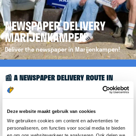
NEWSPAPER DELIVERY
MARIJENKAMPEN
Deliver the newspaper in Marijenkampen!
📰 A NEWSPAPER DELIVERY ROUTE IN
MARIJENKAMPEN
Great to see you're interested in a newspaper
delivery route in Marijenkampen! To assist you
Deze website maakt gebruik van cookies
further, we’d like to refer you to the
We gebruiken cookies om content en advertenties te
krantenbezorgen.nl
website. There, you can easily
personaliseren, om functies voor social media te bieden
sign up to deliver newspapers in Marijenkampen.
en om ons websiteverkeer te analyseren. Ook delen we