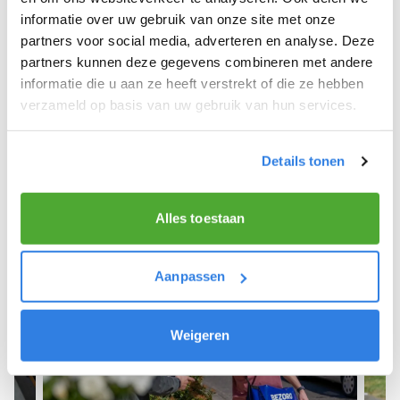
informatie over uw gebruik van onze site met onze
We hope you can get started soon and wish you
partners voor social media, adverteren en analyse. Deze
the best of luck! 🚴‍♂️💨
partners kunnen deze gegevens combineren met andere
informatie die u aan ze heeft verstrekt of die ze hebben
verzameld op basis van uw gebruik van hun services.
Sign up as a newspaper deliverer!
Details tonen
Alles toestaan
Aanpassen
Weigeren