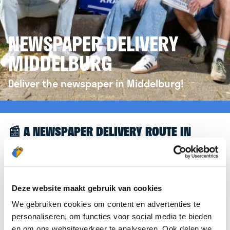
NEWSPAPER DELIVERY
MIDDELBURG
Deliver the newspaper in Middelburg!
📰 A NEWSPAPER DELIVERY ROUTE IN
MIDDELBURG
Great to see you're interested in a newspaper
delivery route in Middelburg! To assist you further,
Deze website maakt gebruik van cookies
we’d like to refer you to the
krantenbezorgen.nl
We gebruiken cookies om content en advertenties te
website. There, you can easily sign up to deliver
personaliseren, om functies voor social media te bieden
newspapers in Middelburg.
en om ons websiteverkeer te analyseren. Ook delen we