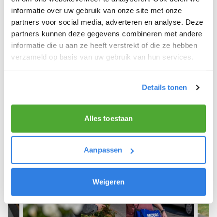
informatie over uw gebruik van onze site met onze
We hope you can get started soon and wish you
partners voor social media, adverteren en analyse. Deze
the best of luck! 🚴‍♂️💨
partners kunnen deze gegevens combineren met andere
informatie die u aan ze heeft verstrekt of die ze hebben
verzameld op basis van uw gebruik van hun services.
Sign up as a newspaper deliverer!
Details tonen
Alles toestaan
Aanpassen
Weigeren