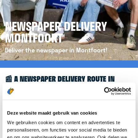
NEWSPAPER DELIVERY
MONTFOORT
Deliver the newspaper in Montfoort!
📰 A NEWSPAPER DELIVERY ROUTE IN
MONTFOORT
Great to see you're interested in a newspaper
delivery route in Montfoort! To assist you further,
Deze website maakt gebruik van cookies
we’d like to refer you to the
krantenbezorgen.nl
We gebruiken cookies om content en advertenties te
website. There, you can easily sign up to deliver
personaliseren, om functies voor social media te bieden
newspapers in Montfoort.
en om ons websiteverkeer te analyseren. Ook delen we