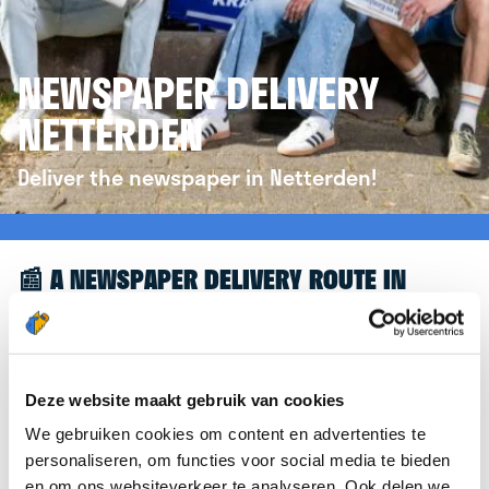
NEWSPAPER DELIVERY
NETTERDEN
Deliver the newspaper in Netterden!
📰 A NEWSPAPER DELIVERY ROUTE IN
NETTERDEN
Great to see you're interested in a newspaper
delivery route in Netterden! To assist you further,
Deze website maakt gebruik van cookies
we’d like to refer you to the
krantenbezorgen.nl
We gebruiken cookies om content en advertenties te
website. There, you can easily sign up to deliver
personaliseren, om functies voor social media te bieden
newspapers in Netterden.
en om ons websiteverkeer te analyseren. Ook delen we