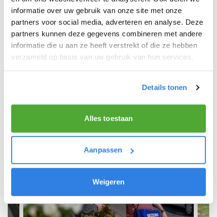
informatie over uw gebruik van onze site met onze
We hope you can get started soon and wish you
partners voor social media, adverteren en analyse. Deze
the best of luck! 🚴‍♂️💨
partners kunnen deze gegevens combineren met andere
informatie die u aan ze heeft verstrekt of die ze hebben
verzameld op basis van uw gebruik van hun services.
Sign up as a newspaper deliverer!
Details tonen
Alles toestaan
Aanpassen
Weigeren