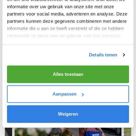
informatie over uw gebruik van onze site met onze
We hope you can get started soon and wish you
partners voor social media, adverteren en analyse. Deze
the best of luck! 🚴‍♂️💨
partners kunnen deze gegevens combineren met andere
informatie die u aan ze heeft verstrekt of die ze hebben
verzameld op basis van uw gebruik van hun services.
Sign up as a newspaper deliverer!
Details tonen
Alles toestaan
Aanpassen
Weigeren