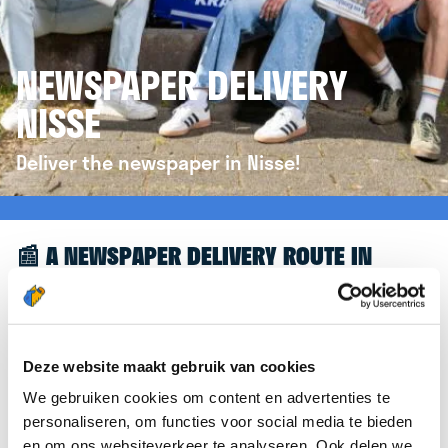
NEWSPAPER DELIVERY
NISSE
Deliver the newspaper in Nisse!
📰 A NEWSPAPER DELIVERY ROUTE IN
NISSE
Great to see you're interested in a newspaper
delivery route in Nisse! To assist you further, we’d
Deze website maakt gebruik van cookies
like to refer you to the
krantenbezorgen.nl
We gebruiken cookies om content en advertenties te
website. There, you can easily sign up to deliver
personaliseren, om functies voor social media te bieden
newspapers in Nisse.
en om ons websiteverkeer te analyseren. Ook delen we