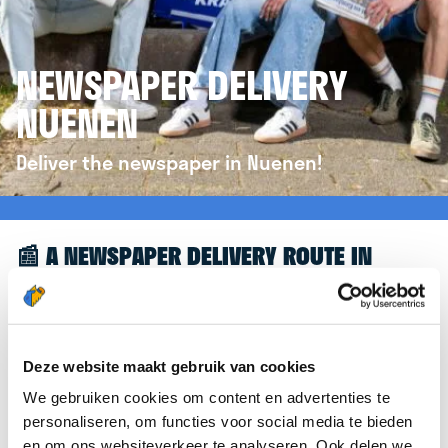
NEWSPAPER DELIVERY
NUENEN
Deliver the newspaper in Nuenen!
📰 A NEWSPAPER DELIVERY ROUTE IN
NUENEN
Great to see you're interested in a newspaper
delivery route in Nuenen! To assist you further,
Deze website maakt gebruik van cookies
we’d like to refer you to the
krantenbezorgen.nl
We gebruiken cookies om content en advertenties te
website. There, you can easily sign up to deliver
personaliseren, om functies voor social media te bieden
newspapers in Nuenen.
en om ons websiteverkeer te analyseren. Ook delen we