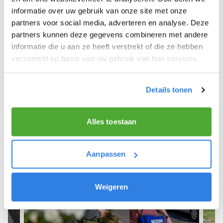
informatie over uw gebruik van onze site met onze
We hope you can get started soon and wish you
partners voor social media, adverteren en analyse. Deze
the best of luck! 🚴‍♂️💨
partners kunnen deze gegevens combineren met andere
informatie die u aan ze heeft verstrekt of die ze hebben
verzameld op basis van uw gebruik van hun services.
Sign up as a newspaper deliverer!
Details tonen
Alles toestaan
Aanpassen
Weigeren