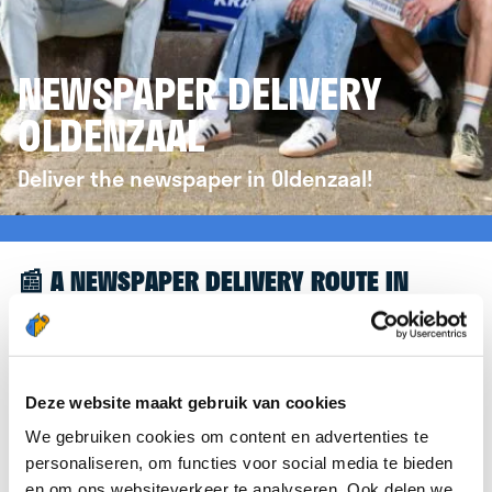
NEWSPAPER DELIVERY
OLDENZAAL
Deliver the newspaper in Oldenzaal!
📰 A NEWSPAPER DELIVERY ROUTE IN
OLDENZAAL
Great to see you're interested in a newspaper
delivery route in Oldenzaal! To assist you further,
Deze website maakt gebruik van cookies
we’d like to refer you to the
krantenbezorgen.nl
We gebruiken cookies om content en advertenties te
website. There, you can easily sign up to deliver
personaliseren, om functies voor social media te bieden
newspapers in Oldenzaal.
en om ons websiteverkeer te analyseren. Ook delen we