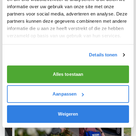
informatie over uw gebruik van onze site met onze
We hope you can get started soon and wish you
partners voor social media, adverteren en analyse. Deze
the best of luck! 🚴‍♂️💨
partners kunnen deze gegevens combineren met andere
informatie die u aan ze heeft verstrekt of die ze hebben
verzameld op basis van uw gebruik van hun services.
Sign up as a newspaper deliverer!
Details tonen
Alles toestaan
Aanpassen
Weigeren