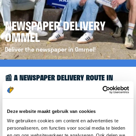
NEWSPAPER DELIVERY
OMMEL
Deliver the newspaper in Ommel!
📰 A NEWSPAPER DELIVERY ROUTE IN
OMMEL
Great to see you're interested in a newspaper
delivery route in Ommel! To assist you further, we’d
Deze website maakt gebruik van cookies
like to refer you to the
krantenbezorgen.nl
We gebruiken cookies om content en advertenties te
website. There, you can easily sign up to deliver
personaliseren, om functies voor social media te bieden
newspapers in Ommel.
en om ons websiteverkeer te analyseren. Ook delen we