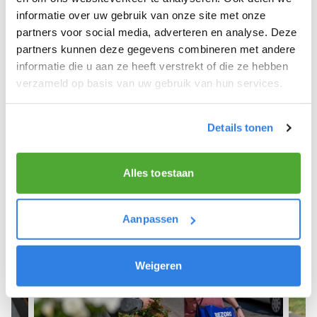
informatie over uw gebruik van onze site met onze
We hope you can get started soon and wish you
partners voor social media, adverteren en analyse. Deze
the best of luck! 🚴‍♂️💨
partners kunnen deze gegevens combineren met andere
informatie die u aan ze heeft verstrekt of die ze hebben
verzameld op basis van uw gebruik van hun services.
Sign up as a newspaper deliverer!
Details tonen
Alles toestaan
Aanpassen
Weigeren