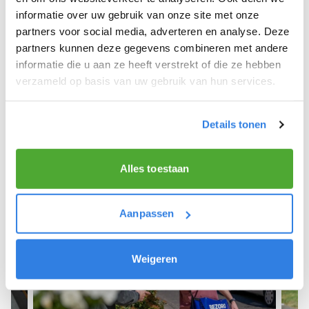
informatie over uw gebruik van onze site met onze
We hope you can get started soon and wish you
partners voor social media, adverteren en analyse. Deze
the best of luck! 🚴‍♂️💨
partners kunnen deze gegevens combineren met andere
informatie die u aan ze heeft verstrekt of die ze hebben
verzameld op basis van uw gebruik van hun services.
Sign up as a newspaper deliverer!
Details tonen
Alles toestaan
Aanpassen
Weigeren