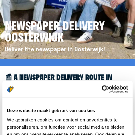
NEWSPAPER DELIVERY
OOSTERWIJK
Deliver the newspaper in Oosterwijk!
📰 A NEWSPAPER DELIVERY ROUTE IN
OOSTERWIJK
Great to see you're interested in a newspaper
delivery route in Oosterwijk! To assist you further,
Deze website maakt gebruik van cookies
we’d like to refer you to the
krantenbezorgen.nl
We gebruiken cookies om content en advertenties te
website. There, you can easily sign up to deliver
personaliseren, om functies voor social media te bieden
newspapers in Oosterwijk.
en om ons websiteverkeer te analyseren. Ook delen we