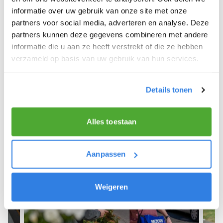
informatie over uw gebruik van onze site met onze
We hope you can get started soon and wish you
partners voor social media, adverteren en analyse. Deze
the best of luck! 🚴‍♂️💨
partners kunnen deze gegevens combineren met andere
informatie die u aan ze heeft verstrekt of die ze hebben
verzameld op basis van uw gebruik van hun services.
Sign up as a newspaper deliverer!
Details tonen
Alles toestaan
Aanpassen
Weigeren