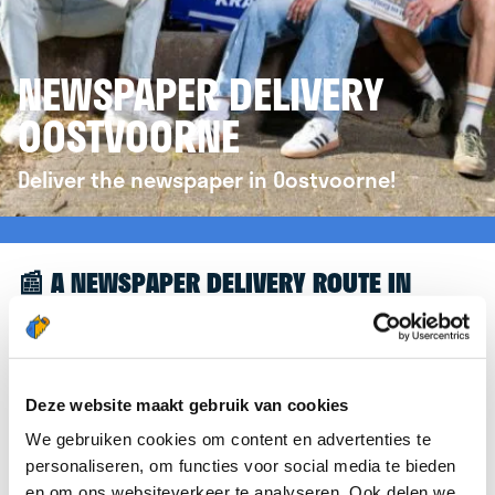
NEWSPAPER DELIVERY
OOSTVOORNE
Deliver the newspaper in Oostvoorne!
📰 A NEWSPAPER DELIVERY ROUTE IN
OOSTVOORNE
Great to see you're interested in a newspaper
delivery route in Oostvoorne! To assist you further,
Deze website maakt gebruik van cookies
we’d like to refer you to the
krantenbezorgen.nl
We gebruiken cookies om content en advertenties te
website. There, you can easily sign up to deliver
personaliseren, om functies voor social media te bieden
newspapers in Oostvoorne.
en om ons websiteverkeer te analyseren. Ook delen we