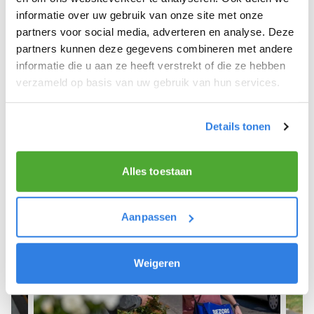
informatie over uw gebruik van onze site met onze
We hope you can get started soon and wish you
partners voor social media, adverteren en analyse. Deze
the best of luck! 🚴‍♂️💨
partners kunnen deze gegevens combineren met andere
informatie die u aan ze heeft verstrekt of die ze hebben
verzameld op basis van uw gebruik van hun services.
Sign up as a newspaper deliverer!
Details tonen
Alles toestaan
Aanpassen
Weigeren