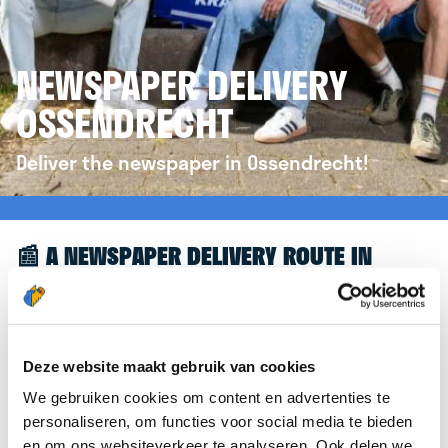
NEWSPAPER DELIVERY
OSSENDRECHT
Deliver the newspaper in Ossendrecht!
📰 A NEWSPAPER DELIVERY ROUTE IN
OSSENDRECHT
Great to see you're interested in a newspaper
delivery route in Ossendrecht! To assist you
Deze website maakt gebruik van cookies
further, we’d like to refer you to the
We gebruiken cookies om content en advertenties te
krantenbezorgen.nl
website. There, you can easily
personaliseren, om functies voor social media te bieden
sign up to deliver newspapers in Ossendrecht.
en om ons websiteverkeer te analyseren. Ook delen we