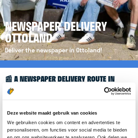
NEWSPAPER DELIVERY
OTTOLAND
Deliver the newspaper in Ottoland!
📰 A NEWSPAPER DELIVERY ROUTE IN
OTTOLAND
Great to see you're interested in a newspaper
delivery route in Ottoland! To assist you further,
Deze website maakt gebruik van cookies
we’d like to refer you to the
krantenbezorgen.nl
We gebruiken cookies om content en advertenties te
website. There, you can easily sign up to deliver
personaliseren, om functies voor social media te bieden
newspapers in Ottoland.
en om ons websiteverkeer te analyseren. Ook delen we