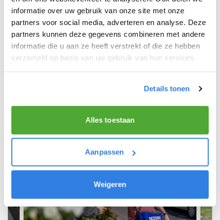
informatie over uw gebruik van onze site met onze
We hope you can get started soon and wish you
partners voor social media, adverteren en analyse. Deze
the best of luck! 🚴‍♂️💨
partners kunnen deze gegevens combineren met andere
informatie die u aan ze heeft verstrekt of die ze hebben
verzameld op basis van uw gebruik van hun services.
Sign up as a newspaper deliverer!
Details tonen
Alles toestaan
Aanpassen
Weigeren