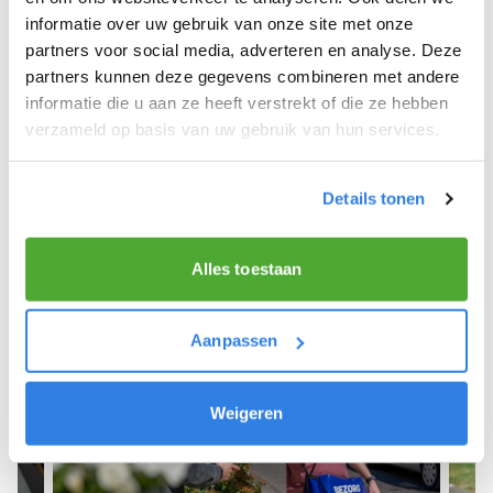
informatie over uw gebruik van onze site met onze
We hope you can get started soon and wish you
partners voor social media, adverteren en analyse. Deze
the best of luck! 🚴‍♂️💨
partners kunnen deze gegevens combineren met andere
informatie die u aan ze heeft verstrekt of die ze hebben
verzameld op basis van uw gebruik van hun services.
Sign up as a newspaper deliverer!
Details tonen
Alles toestaan
Aanpassen
Weigeren