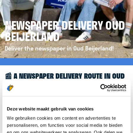
NEWSPAPER DELIVERY OUD
BEIJERLAND
Deliver the newspaper in Oud Beijerland!
📰 A NEWSPAPER DELIVERY ROUTE IN OUD
BEIJERLAND
Great to see you're interested in a newspaper
delivery route in Oud Beijerland! To assist you
Deze website maakt gebruik van cookies
further, we’d like to refer you to the
We gebruiken cookies om content en advertenties te
krantenbezorgen.nl
website. There, you can easily
personaliseren, om functies voor social media te bieden
sign up to deliver newspapers in Oud Beijerland.
en om ons websiteverkeer te analyseren. Ook delen we