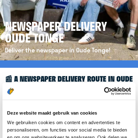
NEWSPAPER DELIVERY
OUDE TONGE
Deliver the newspaper in Oude Tonge!
📰 A NEWSPAPER DELIVERY ROUTE IN OUDE
TONGE
Great to see you're interested in a newspaper
delivery route in Oude Tonge! To assist you further,
Deze website maakt gebruik van cookies
we’d like to refer you to the
krantenbezorgen.nl
We gebruiken cookies om content en advertenties te
website. There, you can easily sign up to deliver
personaliseren, om functies voor social media te bieden
newspapers in Oude Tonge.
en om ons websiteverkeer te analyseren. Ook delen we