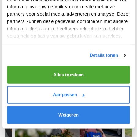
informatie over uw gebruik van onze site met onze
We hope you can get started soon and wish you
partners voor social media, adverteren en analyse. Deze
the best of luck! 🚴‍♂️💨
partners kunnen deze gegevens combineren met andere
informatie die u aan ze heeft verstrekt of die ze hebben
verzameld op basis van uw gebruik van hun services.
Sign up as a newspaper deliverer!
Details tonen
Alles toestaan
Aanpassen
Weigeren