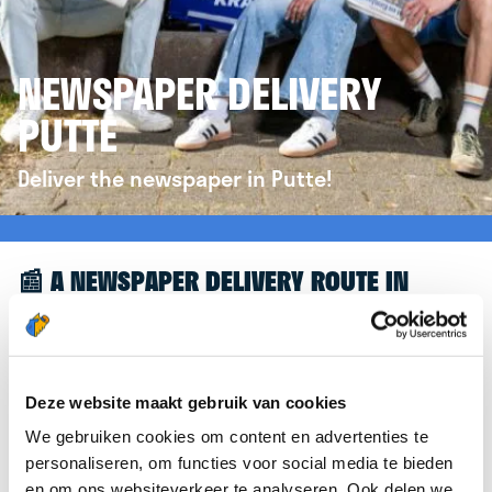
NEWSPAPER DELIVERY
PUTTE
Deliver the newspaper in Putte!
📰 A NEWSPAPER DELIVERY ROUTE IN
PUTTE
Great to see you're interested in a newspaper
delivery route in Putte! To assist you further, we’d
Deze website maakt gebruik van cookies
like to refer you to the
krantenbezorgen.nl
We gebruiken cookies om content en advertenties te
website. There, you can easily sign up to deliver
personaliseren, om functies voor social media te bieden
newspapers in Putte.
en om ons websiteverkeer te analyseren. Ook delen we