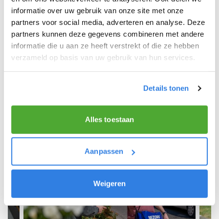
informatie over uw gebruik van onze site met onze
We hope you can get started soon and wish you
partners voor social media, adverteren en analyse. Deze
the best of luck! 🚴‍♂️💨
partners kunnen deze gegevens combineren met andere
informatie die u aan ze heeft verstrekt of die ze hebben
verzameld op basis van uw gebruik van hun services.
Sign up as a newspaper deliverer!
Details tonen
Alles toestaan
Aanpassen
Weigeren