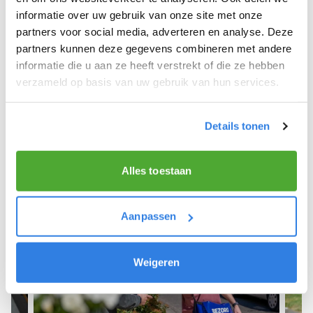
informatie over uw gebruik van onze site met onze
We hope you can get started soon and wish you
partners voor social media, adverteren en analyse. Deze
the best of luck! 🚴‍♂️💨
partners kunnen deze gegevens combineren met andere
informatie die u aan ze heeft verstrekt of die ze hebben
verzameld op basis van uw gebruik van hun services.
Sign up as a newspaper deliverer!
Details tonen
Alles toestaan
Aanpassen
Weigeren