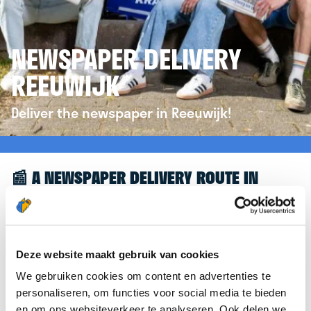
NEWSPAPER DELIVERY
REEUWIJK
Deliver the newspaper in Reeuwijk!
📰 A NEWSPAPER DELIVERY ROUTE IN
REEUWIJK
Great to see you're interested in a newspaper
delivery route in Reeuwijk! To assist you further,
Deze website maakt gebruik van cookies
we’d like to refer you to the
krantenbezorgen.nl
We gebruiken cookies om content en advertenties te
website. There, you can easily sign up to deliver
personaliseren, om functies voor social media te bieden
newspapers in Reeuwijk.
en om ons websiteverkeer te analyseren. Ook delen we